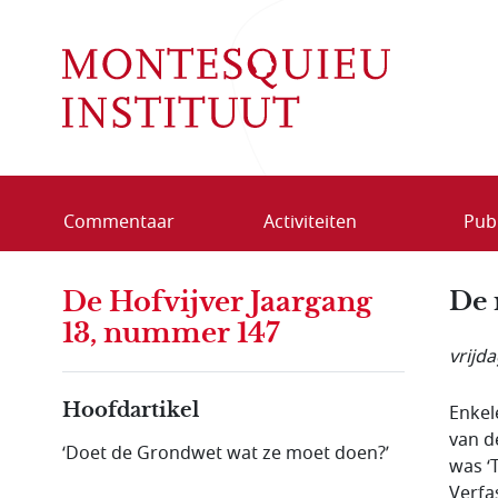
Overslaan en naar de inhoud gaan
Commentaar
Activiteiten
Publ
De Hofvijver Jaargang
De 
13, nummer 147
vrijd
Hoofdartikel
Enkel
van d
‘Doet de Grondwet wat ze moet doen?’
was ‘
Verfa