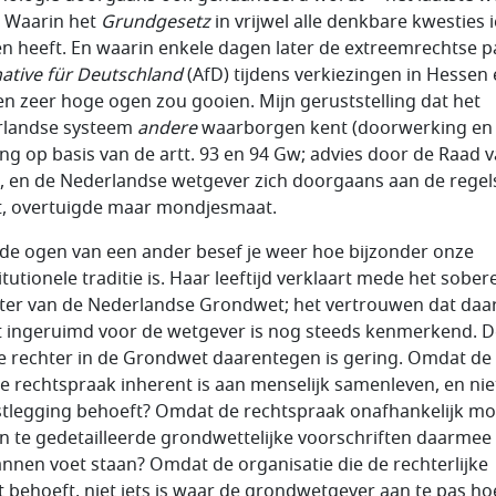
. Waarin het
Grundgesetz
in vrijwel alle denkbare kwesties i
n heeft. En waarin enkele dagen later de extreemrechtse pa
ative f
ür Deutschland
(AfD) tijdens verkiezingen in Hessen
en zeer hoge ogen zou gooien. Mijn geruststelling dat het
rlandse systeem
andere
waarborgen kent (doorwerking en
ing op basis van de artt. 93 en 94 Gw; advies door de Raad 
), en de Nederlandse wetgever zich doorgaans aan de regel
, overtuigde maar mondjesmaat.
de ogen van een ander besef je weer hoe bijzonder onze
tutionele traditie is. Haar leeftijd verklaart mede het sober
ter van de Nederlandse Grondwet; het vertrouwen dat daa
 ingeruimd voor de wetgever is nog steeds kenmerkend. D
e rechter in de Grondwet daarentegen is gering. Omdat de
ie rechtspraak inherent is aan menselijk samenleven, en nie
stlegging behoeft? Omdat de rechtspraak onafhankelijk mo
 en te gedetailleerde grondwettelijke voorschriften daarmee
nnen voet staan? Omdat de organisatie die de rechterlijke
 behoeft, niet iets is waar de grondwetgever aan te pas hoe