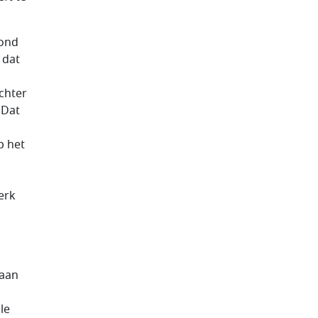
rond
 dat
chter
 Dat
p het
terk
 aan
le