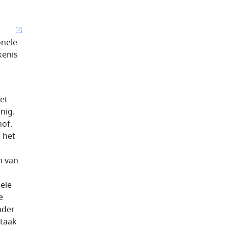
onele
kenis
.
het
nig.
hof.
 het
n van
nele
e
nder
 taak