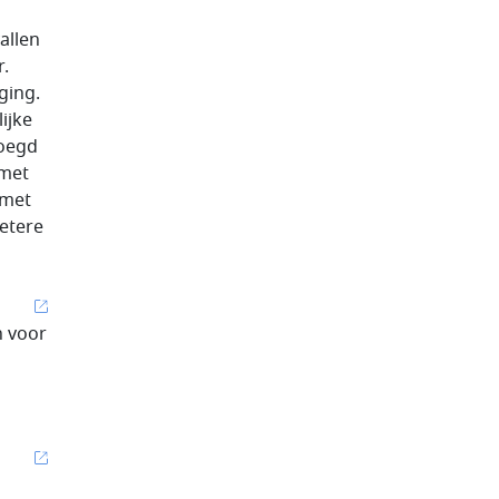
allen
.
ging.
ijke
voegd
 met
 met
etere
n voor