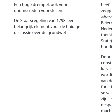
Een hoge drempel, ook voor
heeft
onomstreden voorstellen
zegge
Altern
De Staatsregeling van 1798: een
Beier
belangrijk element voor de huidige
Nede
discussie over de grondwet
toets
State
houdt
Door 
consti
karak
wordt
van d
funct
se va
zijn,
gespa
macht