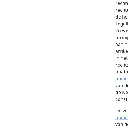
recht
rechte
de ho
Tegel
Zo we
termi
aan h
artik
in he
recht
onafh
opini
van d
de Ne
const
De vo
opini
van d