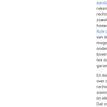
aand
reken
recht
zowel
hoewe
Rule 
van d
mogel
onder
boven
feit 
garan
En da
over 
recht
stemm
(in e
Dat z