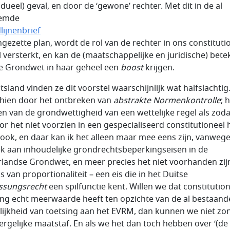
idueel) geval, en door de ‘gewone’ rechter. Met dit in de al
emde
lijnenbrief
ngezette plan, wordt de rol van de rechter in ons constituti
l versterkt, en kan de (maatschappelijke en juridische) bete
e Grondwet in haar geheel een
boost
krijgen.
tsland vinden ze dit voorstel waarschijnlijk wat halfslachtig
hien door het ontbreken van
abstrakte Normenkontrolle
; 
en van de grondwettigheid van een wettelijke regel als zoda
or het niet voorzien in een gespecialiseerd constitutioneel 
ook, en daar kan ik het alleen maar mee eens zijn, vanwege
k aan inhoudelijke grondrechtsbeperkingseisen in de
landse Grondwet, en meer precies het niet voorhanden zij
s van proportionaliteit – een eis die in het Duitse
ssungsrecht
een spilfunctie kent. Willen we dat constitutio
ing echt meerwaarde heeft ten opzichte van de al bestaand
ijkheid van toetsing aan het EVRM, dan kunnen we niet zo
ergelijke maatstaf. En als we het dan toch hebben over ‘(de