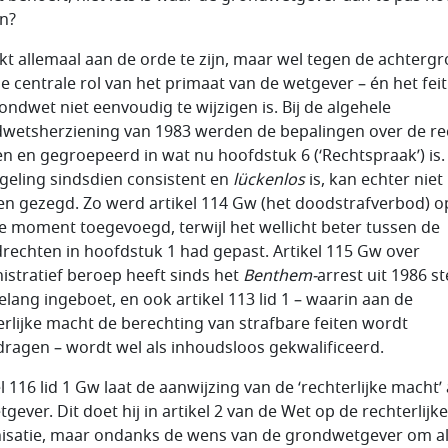
n?
ijkt allemaal aan de orde te zijn, maar wel tegen de achterg
ie centrale rol van het primaat van de wetgever – én het feit
ondwet niet eenvoudig te wijzigen is. Bij de algehele
wetsherziening van 1983 werden de bepalingen over de re
en en gegroepeerd in wat nu hoofdstuk 6 (‘Rechtspraak’) is.
egeling sindsdien consistent en
l
ückenlos
is, kan echter niet
n gezegd. Zo werd artikel 114 Gw (het doodstrafverbod) o
te moment toegevoegd, terwijl het wellicht beter tussen de
rechten in hoofdstuk 1 had gepast. Artikel 115 Gw over
istratief beroep heeft sinds het
Benthem-
arrest uit 1986 s
elang ingeboet, en ook artikel 113 lid 1 – waarin aan de
erlijke macht de berechting van strafbare feiten wordt
ragen – wordt wel als inhoudsloos gekwalificeerd.
l 116 lid 1 Gw laat de aanwijzing van de ‘rechterlijke macht’
gever. Dit doet hij in artikel 2 van de Wet op de rechterlijke
isatie, maar ondanks de wens van de grondwetgever om al