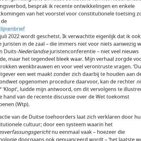
ingsverbod, besprak ik recente ontwikkelingen en enkele
tkomingen van het voorstel voor constitutionele toetsing z
 de
lijnenbrief
 juli 2022 wordt geschetst. Ik verwachtte eigenlijk dat ik ook
e juristen in de zaal – die immers niet voor niets aanwezig 
n Duits-
Nederlandse
juristenconferentie – niet veel nieuws
lde, maar het tegendeel bleek waar. Mijn verhaal zorgde vo
rokken wenkbrauwen en voor veel verontruste vragen. ‘Du
tgever een wet maakt zonder zich daarbij te houden aan de
ondwet opgenomen procedure daarvoor, kan de rechter
ni
’ ‘Klopt’, luidde mijn antwoord, om dit vervolgens te illustr
e hand van de recente discussie over de Wet toekomst
oenen (Wtp).
actie van de Duitse toehoorders laat zich verklaren door h
itutionele cultuur; door een systeem waarin het
sverfassungsgericht
nu eenmaal vaak – hoezeer die
nologie doorgaans ook genuanceerd wordt – ‘het laatste w