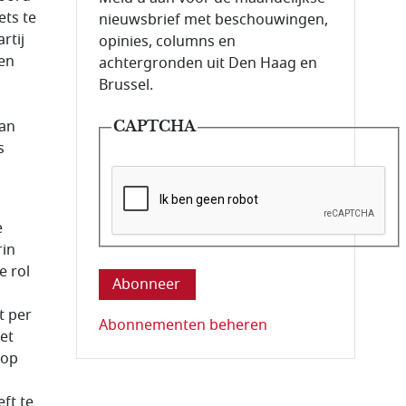
ets te
nieuwsbrief met beschouwingen,
rtij
opinies, columns en
 en
achtergronden uit Den Haag en
Brussel.
van
CAPTCHA
s
e
Deze vraag is om te controleren dat u ee
rin
e rol
t per
Abonnementen beheren
et
 op
ft te