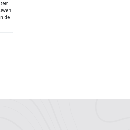
teit
ouwen
in de