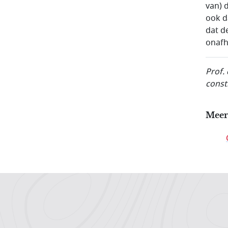
van) 
ook d
dat d
onafh
Prof.
const
Meer
Hoofdnavigatiemenu