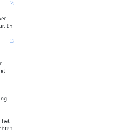
ver
ur. En
t
het
ing
 het
chten.