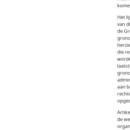
kome
Het l
van d
de Gr
grond
herzi
die r
worde
laats
grond
admin
aan b
recht
opged
Artike
de wet
organ