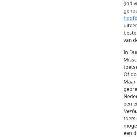
(indiv
geno
hoofd
uitee
beste
van d
In Dui
Missc
toets
Of do
Maar 
gebre
Neder
een ei
Verfa
toets
mogel
een d