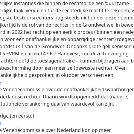
erlijke instanties die binnen de rechtsorde een ‘duurzame
rlijke taak’ vervullen tot de rechterlijke macht te rekenen, v
ogste bestuursrechters nog steeds niet onder deze noemer
ijkertijd is de rol van de rechter in de Grondwet wel in bewe
rd in 2022 het recht op een eerlijk proces (‘binnen een redel
jn voor een onafhankelijke en onpartijdige rechter’) toege
oofdstuk 1 van de Grondwet. Ondanks grote gelijkenissen
el 6 EVRM en artikel 47 EU-Handvest, zou deze toevoeging –
t achterhoofd de toeslagenaffaire – kunnen bijdragen aan b
sbescherming door een meer zelfbewuste rechter. Over
ankelijkheid gesproken: in oktober verscheen een
e
e Venetiëcommissie over de onafhankelijkheidswaarborge
derlandse rechter. Daarin wordt opgemerkt dat (nadere)
itutionele verankering daarvan waardevol kan zijn.
rige (en eerste)
e
e Venetiëcommissie over Nederland kon op meer