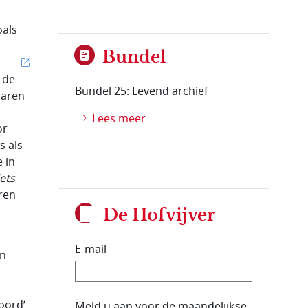
oals
Bundel
 de
Bundel 25: Levend archief
waren
Lees meer
or
s als
 in
ets
eren
De Hofvijver
E-mail
un
oord’
E-mailadres van de abonnee.
Meld u aan voor de maandelijkse