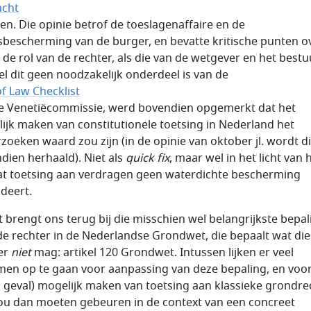
acht
en. Die opinie betrof de toeslagenaffaire en de
sbescherming van de burger, en bevatte kritische punten o
 de rol van de rechter, als die van de wetgever en het bestu
l dit geen noodzakelijk onderdeel is van de
of Law Checklist
e Venetiëcommissie, werd bovendien opgemerkt dat het
ijk maken van constitutionele toetsing in Nederland het
zoeken waard zou zijn (in de opinie van oktober jl. wordt di
dien herhaald). Niet als
quick fix
, maar wel in het licht van 
dat toetsing aan verdragen geen waterdichte bescherming
deert.
t brengt ons terug bij die misschien wel belangrijkste bepal
de rechter in de Nederlandse Grondwet, die bepaalt wat die
er
niet
mag: artikel 120 Grondwet. Intussen lijken er veel
en op te gaan voor aanpassing van deze bepaling, en voor
lk geval) mogelijk maken van toetsing aan klassieke grondre
ou dan moeten gebeuren in de context van een concreet