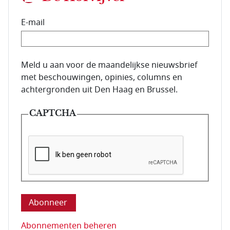
E-mail
E-mailadres van de abonnee.
Meld u aan voor de maandelijkse nieuwsbrief
met beschouwingen, opinies, columns en
achtergronden uit Den Haag en Brussel.
CAPTCHA
Deze vraag is om te controleren dat u een mens be
Abonnementen beheren