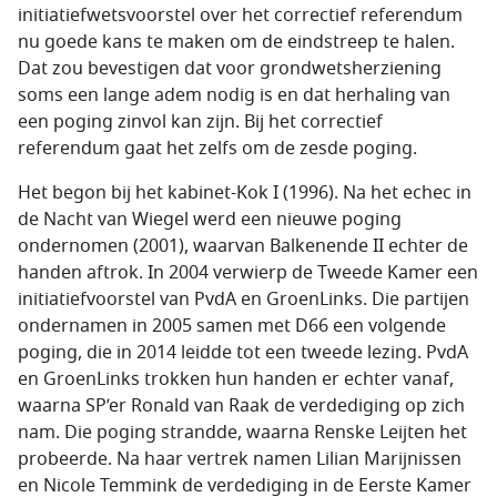
initiatiefwetsvoorstel over het correctief referendum
nu goede kans te maken om de eindstreep te halen.
Dat zou bevestigen dat voor grondwetsherziening
soms een lange adem nodig is en dat herhaling van
een poging zinvol kan zijn. Bij het correctief
referendum gaat het zelfs om de zesde poging.
Het begon bij het kabinet-Kok I (1996). Na het echec in
de Nacht van Wiegel werd een nieuwe poging
ondernomen (2001), waarvan Balkenende II echter de
handen aftrok. In 2004 verwierp de Tweede Kamer een
initiatiefvoorstel van PvdA en GroenLinks. Die partijen
ondernamen in 2005 samen met D66 een volgende
poging, die in 2014 leidde tot een tweede lezing. PvdA
en GroenLinks trokken hun handen er echter vanaf,
waarna SP’er Ronald van Raak de verdediging op zich
nam. Die poging strandde, waarna Renske Leijten het
probeerde. Na haar vertrek namen Lilian Marijnissen
en Nicole Temmink de verdediging in de Eerste Kamer