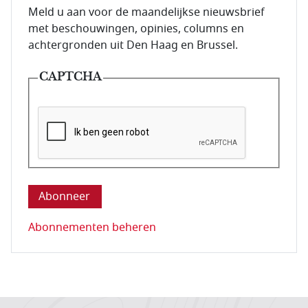
E-mailadres van de abonnee.
Meld u aan voor de maandelijkse nieuwsbrief
met beschouwingen, opinies, columns en
achtergronden uit Den Haag en Brussel.
CAPTCHA
Deze vraag is om te controleren dat u een mens be
Abonnementen beheren