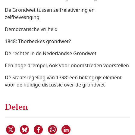
De Grondwet tussen zelfrelativering en
zelfbevestiging
Democratische vrijheid
1848: Thorbeckes grondwet?
De rechter in de Nederlandse Grondwet
Een hoge drempel, ook voor onomstreden voorstellen
De Staatsregeling van 1798: een belangrijk element
voor de huidige discussie over de grondwet
Delen
Deel dit item op X
Deel dit item op Bluesky
Deel dit item op Facebook
Deel dit item op Linkedin
Delen via WhatsApp