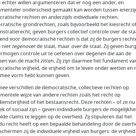
u echter willen argumenteren dat er nog een ander, en
menteler onderscheid gemaakt kan worden tussen enerzij
ratische rechten en anderzijds individuele rechten.
ratische grondrechten, zoals bijvoorbeeld het kiesrecht of
stratierecht, geven burgers collectief controle over de sta
end voor democratische rechten is dat zij de burgers recht
 niet
tegenover
de staat, maar
over
de staat. Zij geven bur
ermogen controle uit te oefenen over degenen die aan de
en van de macht zitten. Zij zijn daarmee het fundament va
ratische vrijheid, de vrijheid om te leven onder wetten en 
e mee vorm hebt kunnen geven.
ee verschillen de democratische, collectieve rechten op
mentele wijze van andere rechten zoals het recht op
ienstvrijheid of het bestaansrecht. Deze rechten – of ze nu
iek of sociaal zijn – geven individuele burgers de mogelijkh
lde claims te leggen op de overheid. Zij stipuleren dat het
idu recht heeft op een bepaalde behandeling door de overh
schermen zij de individuele vrijheid van burgers: de vrijheid