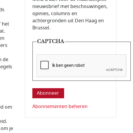
nieuwsbrief met beschouwingen,
ds
opinies, columns en
achtergronden uit Den Haag en
 het
Brussel.
at.
en
CAPTCHA
gers
n de
regels
Deze vraag is om te controleren dat u ee
Abonnementen beheren
eid om
eid.
 om je