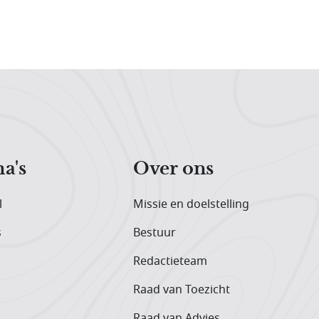
a's
Over ons
l
Missie en doelstelling
s
Bestuur
Redactieteam
Raad van Toezicht
Raad van Advies