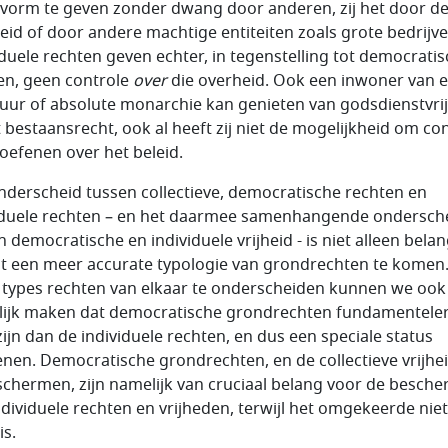
 vorm te geven zonder dwang door anderen, zij het door d
eid of door andere machtige entiteiten zoals grote bedrijve
iduele rechten geven echter, in tegenstelling tot democrati
en, geen controle
over
die overheid. Ook een inwoner van 
tuur of absolute monarchie kan genieten van godsdienstvri
t bestaansrecht, ook al heeft zij niet de mogelijkheid om co
 oefenen over het beleid.
nderscheid tussen collectieve, democratische rechten en
iduele rechten – en het daarmee samenhangende ondersch
 democratische en individuele vrijheid - is niet alleen belan
t een meer accurate typologie van grondrechten te komen
 types rechten van elkaar te onderscheiden kunnen we ook
lijk maken dat democratische grondrechten fundamentele
zijn dan de individuele rechten, en dus een speciale status
enen. Democratische grondrechten, en de collectieve vrijhei
eschermen, zijn namelijk van cruciaal belang voor de besch
ndividuele rechten en vrijheden, terwijl het omgekeerde niet
is.