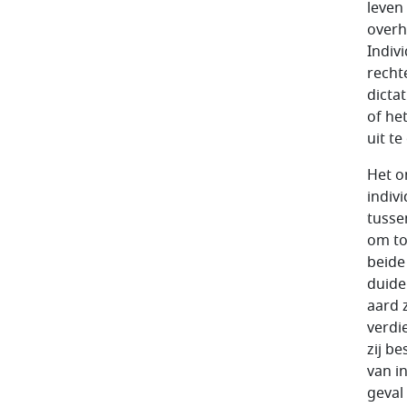
leven
overh
Indiv
recht
dicta
of he
uit te
Het o
indiv
tussen
om to
beide
duide
aard 
verdi
zij b
van i
geval 