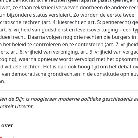
n de democratische rechten geen aparte plaats gekregen 
wet, ze staan tekstueel verweven doorheen de andere rec
un bijzondere status versluiert. Zo worden de eerste twee
atische rechten (art. 4: kiesrecht en art. 5: petitierecht) g
art. 6: vrijheid van godsdienst en levensovertuiging – een ty
idueel recht. Daarna volgen nog drie rechten die burgers in 
n het beleid te controleren en te contesteren (art. 7: vrijhei
rs, art. 8: vrijheid van vereniging, art. 9: vrijheid van verg
toging), waarna opnieuw wordt vervolgd met het opsomm
ndividuele rechten. Het is dan ook hoog tijd om het debat o
s van democratische grondrechten in de constitutie opnie
an.
en de Dijn is
hoogleraar moderne politieke geschiedenis a
siteit Utrecht.
 over