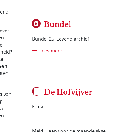
gend
Bundel
gever
en
Bundel 25: Levend archief
de
Lees meer
jheid?
te
 een
hten
De Hofvijver
id van
op
E-mail
ve
en
E-mailadres van de abonnee.
Meld u aan voor de maandelijkse