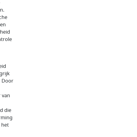
e
n.
sche
een
jheid
ntrole
eid
grijk
. Door
r van
d die
erming
 het