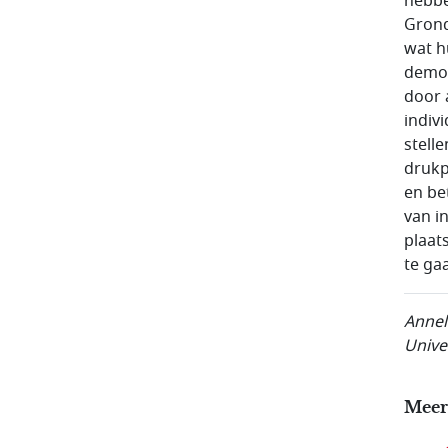
hebbe
Grond
wat h
democr
door 
indiv
stelle
drukpe
en be
van i
plaat
te ga
Anneli
Univer
Meer