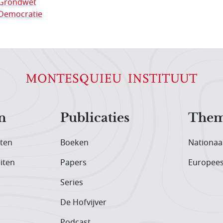
Grondwet
Democratie
n
Publicaties
Them
iten
Boeken
Nationaa
iten
Papers
Europee
Series
De Hofvijver
Podcast