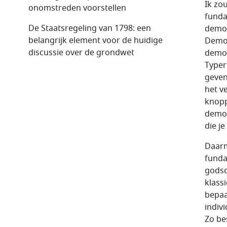
Ik zo
onomstreden voorstellen
funda
De Staatsregeling van 1798: een
democ
belangrijk element voor de huidige
Democ
discussie over de grondwet
demon
Typer
geven
het v
knopp
democ
die j
Daarm
funda
godsd
klass
bepaa
indiv
Zo be