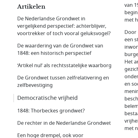
van 1
Artikelen
begin
De Nederlandse Grondwet in
met he
vergelijkend perspectief: achterblijver,
Door 
voortrekker of toch vooral geluksvogel?
een s
De waardering van de Grondwet van
inwon
1848: een historisch perspectief
burge
Het a
‘Artikel nul’ als rechtsstatelijke waarborg
gezic
onder
De Grondwet tussen zelfrelativering en
en so
zelfbevestiging
menin
Democratische vrijheid
besch
bele
1848: Thorbeckes grondwet?
besta
vrijh
De rechter in de Nederlandse Grondwet
met n
Een hoge drempel, ook voor