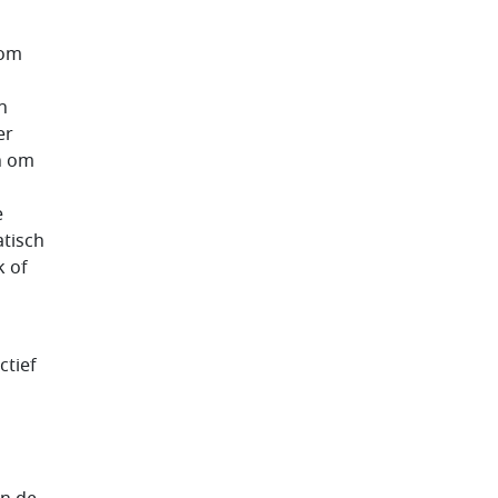
 om
n
er
n om
e
tisch
k of
ctief