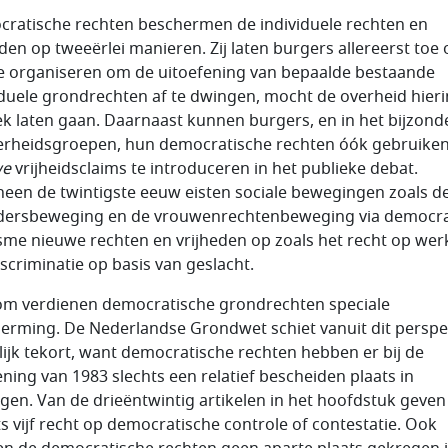
ratische rechten beschermen de individuele rechten en
eden op tweeërlei manieren. Zij laten burgers allereerst toe
te organiseren om de uitoefening van bepaalde bestaande
iduele grondrechten af te dwingen, mocht de overheid hieri
ek laten gaan. Daarnaast kunnen burgers, en in het bijzond
rheidsgroepen, hun democratische rechten óók gebruike
we
vrijheidsclaims te introduceren in het publieke debat.
een de twintigste eeuw eisten sociale bewegingen zoals d
dersbeweging en de vrouwenrechtenbeweging via democra
isme nieuwe rechten en vrijheden op zoals het recht op wer
scriminatie op basis van geslacht.
m verdienen democratische grondrechten speciale
erming. De Nederlandse Grondwet schiet vanuit dit perspe
lijk tekort, want democratische rechten hebben er bij de
ening van 1983 slechts een relatief bescheiden plaats in
gen. Van de drieëntwintig artikelen in het hoofdstuk geven
ts vijf recht op democratische controle of contestatie. Ook