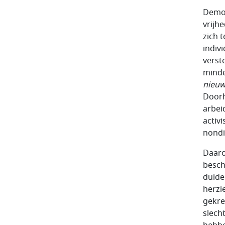
Democ
vrijh
zich 
indiv
verst
minde
nieu
Doorh
arbei
activ
nondi
Daaro
besch
duide
herzi
gekre
slech