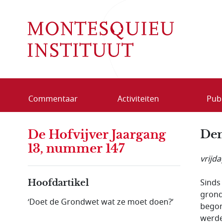
Overslaan en naar de inhoud gaan
Commentaar
Activiteiten
Publ
De Hofvijver Jaargang
Dem
13, nummer 147
vrijd
Sinds
Hoofdartikel
grond
‘Doet de Grondwet wat ze moet doen?’
begon
werde