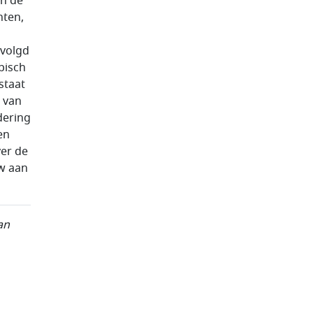
in de
hten,
evolgd
pisch
staat
d van
adering
en
ver de
uw aan
an