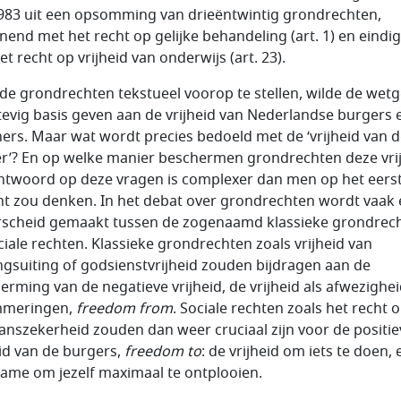
983 uit een opsomming van drieëntwintig grondrechten,
nend met het recht op gelijke behandeling (art. 1) en eindi
t recht op vrijheid van onderwijs (art. 23).
de grondrechten tekstueel voorop te stellen, wilde de wet
tevig basis geven aan de vrijheid van Nederlandse burgers 
ers. Maar wat wordt precies bedoeld met de ‘vrijheid van 
r’? En op welke manier beschermen grondrechten deze vri
ntwoord op deze vragen is complexer dan men op het eers
ht zou denken. In het debat over grondrechten wordt vaak
scheid gemaakt tussen de zogenaamd klassieke grondrec
ciale rechten. Klassieke grondrechten zoals vrijheid van
gsuiting of godsienstvrijheid zouden bijdragen aan de
erming van de negatieve vrijheid, de vrijheid als afwezighe
mmeringen,
freedom from
. Sociale rechten zoals het recht 
anszekerheid zouden dan weer cruciaal zijn voor de positie
eid van de burgers,
freedom to
: de vrijheid om iets te doen, 
ame om jezelf maximaal te ontplooien.