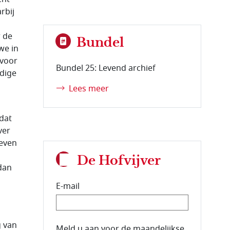
rbij
n
r de
Bundel
we in
 voor
Bundel 25: Levend archief
idige
Lees meer
dat
ver
 even
De Hofvijver
dan
E-mail
g van
E-mailadres van de abonnee.
Meld u aan voor de maandelijkse