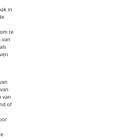
ak in
de
 om te
n van
als
even
 van
 van
n van
nd of
voor
de