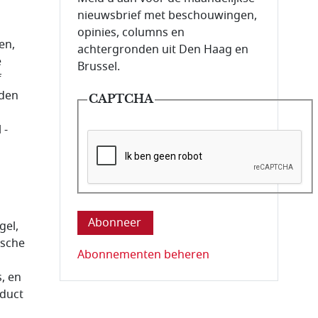
nieuwsbrief met beschouwingen,
n
opinies, columns en
en,
achtergronden uit Den Haag en
e
Brussel.
f
rden
CAPTCHA
 -
Deze vraag is om te controleren dat u ee
gel,
ische
Abonnementen beheren
, en
oduct