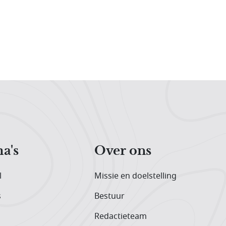
a's
Over ons
l
Missie en doelstelling
s
Bestuur
Redactieteam