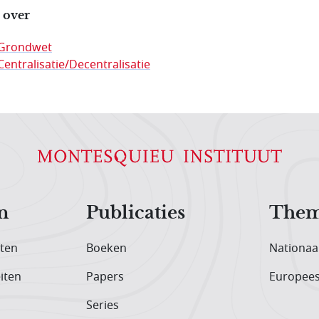
 over
Grondwet
Centralisatie/Decentralisatie
n
Publicaties
Them
iten
Boeken
Nationaa
iten
Papers
Europee
Series