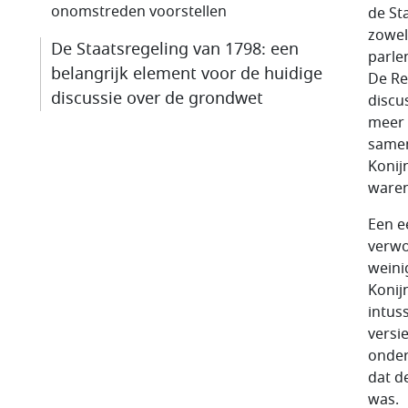
onomstreden voorstellen
de St
zowel
De Staatsregeling van 1798: een
parle
belangrijk element voor de huidige
De Re
discussie over de grondwet
discu
meer 
samen
Konij
waren
Een e
verwo
weini
Konij
intus
versi
onder
dat d
was.