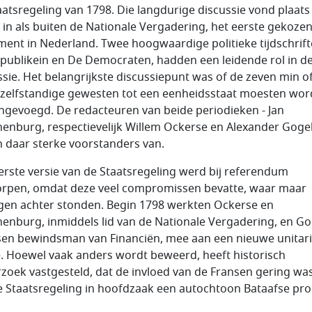
aatsregeling van 1798. Die langdurige discussie vond plaats
 in als buiten de Nationale Vergadering, het eerste gekoze
ment in Nederland. Twee hoogwaardige politieke tijdschrift
publikein en De Democraten, hadden een leidende rol in d
ssie. Het belangrijkste discussiepunt was of de zeven min o
zelfstandige gewesten tot een eenheidsstaat moesten wo
gevoegd. De redacteuren van beide periodieken - Jan
nenburg, respectievelijk Willem Ockerse en Alexander Gogel
 daar sterke voorstanders van.
erste versie van de Staatsregeling werd bij referendum
rpen, omdat deze veel compromissen bevatte, waar maar
gen achter stonden. Begin 1798 werkten Ockerse en
nenburg, inmiddels lid van de Nationale Vergadering, en Go
sen bewindsman van Financiën, mee aan een nieuwe unitar
e. Hoewel vaak anders wordt beweerd, heeft historisch
zoek vastgesteld, dat de invloed van de Fransen gering was
e Staatsregeling in hoofdzaak een autochtoon Bataafse pr