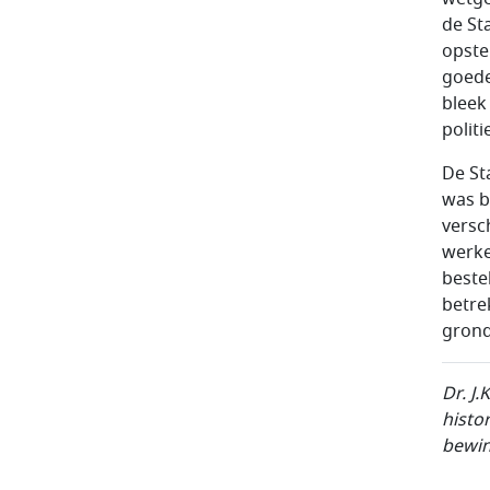
de St
opstel
goede
bleek
polit
De St
was b
versc
werke
beste
betre
grond
Dr. J
histo
bewin