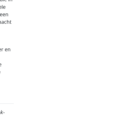
ele
 een
macht
er en
e
e
k-