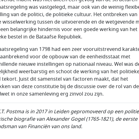
aatsregeling was vastgelegd, maar ook van de weinig flexib
ling van de politici, de politieke cultuur. Het ontbreken van
 wisselwerking tussen de uitvoerende en de wetgevende 
 een belangrijke hindernis voor een goede werking van het
ieke bestel in de Bataafse Republiek.
aatsregeling van 1798 had een zeer vooruitstrevend karakt
aanbrekend voor de opbouw van de eenheidsstaat met
hillende nieuwe instellingen op nationaal niveau. Wel was d
lijkheid weerbarstig en schoot de werking van het politiek
l tekort. Juist dit samenstel van factoren maakt, dat het
kken van deze constitutie bij de discussie over de rol van de
wet in onze samenleving erg zinvol zou zijn.
.K.T. Postma is in 2017 in Leiden gepromoveerd op een politie
rische biografie van Alexander Gogel (1765-1821), de eerste
dsman van Financiën van ons land.