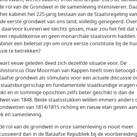
de rol van de Grondwet in de samenleving intensiveren. Daa
 het kabinet het 225-jarig bestaan van de Staatsregeling va
 de eerste grondwet van ons land, volledig genegeerd. Ove
 daarvoor kunnen we slechts gissen, maar zou het feit dat 
een republikeinse en geen monarchale staatsvorm hadden
abinet een beletsel zijn om onze eerste constitutie bij de hu
ssie te betrekken?
wart eeuw geleden deed zich dezelfde situatie voor. De
shistoricus Olav Moorman van Kappen heeft toen betoogd 
taafse grondwet als stimulans voor een actuele discussie o
f staatsburgerschap en fundamentele staatkundige vragen
ikt en in sommige opzichten zelfs beter geschikt is dan de
wet van 1848. Beide staatsstukken wilden immers anders 
ondwetten van 1814/1815 richting en nieuw elan geven aan
iek en samenleving.
de rol van de grondwet in onze samenleving is nooit meer
cussieerd dan in de Bataafse Republiek bij de voorbereidin