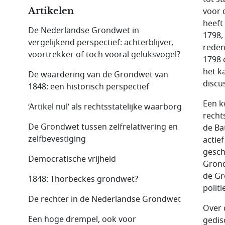
Artikelen
voor 
heeft
De Nederlandse Grondwet in
1798,
vergelijkend perspectief: achterblijver,
reden
voortrekker of toch vooral geluksvogel?
1798 
het k
De waardering van de Grondwet van
discu
1848: een historisch perspectief
Een k
‘Artikel nul’ als rechtsstatelijke waarborg
recht
De Grondwet tussen zelfrelativering en
de Ba
zelfbevestiging
actie
gesch
Democratische vrijheid
Grond
de Gr
1848: Thorbeckes grondwet?
polit
De rechter in de Nederlandse Grondwet
Over 
Een hoge drempel, ook voor
gedis