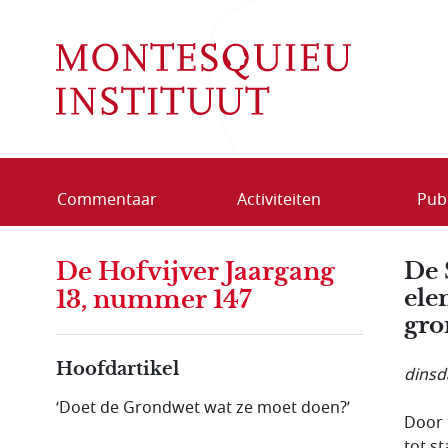
Overslaan en naar de inhoud gaan
Commentaar
Activiteiten
Publ
De Hofvijver Jaargang
De 
ele
13, nummer 147
gro
Hoofdartikel
dinsd
‘Doet de Grondwet wat ze moet doen?’
Door 
tot s