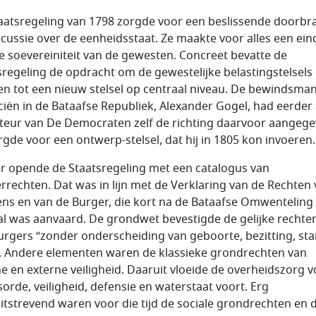
aatsregeling van 1798 zorgde voor een beslissende doorbra
scussie over de eenheidsstaat. Ze maakte voor alles een ein
e soevereiniteit van de gewesten. Concreet bevatte de
sregeling de opdracht om de gewestelijke belastingstelsels
n tot een nieuw stelsel op centraal niveau. De bewindsma
ciën in de Bataafse Republiek, Alexander Gogel, had eerder 
teur van De Democraten zelf de richting daarvoor aangeg
rgde voor een ontwerp-stelsel, dat hij in 1805 kon invoeren.
r opende de Staatsregeling met een catalogus van
rrechten. Dat was in lijn met de Verklaring van de Rechten
ns en van de Burger, die kort na de Bataafse Omwenteling
al was aanvaard. De grondwet bevestigde de gelijke rechte
burgers “zonder onderscheiding van geboorte, bezitting, sta
. Andere elementen waren de klassieke grondrechten van
ne en externe veiligheid. Daaruit vloeide de overheidszorg 
sorde, veiligheid, defensie en waterstaat voort. Erg
itstrevend waren voor die tijd de sociale grondrechten en 