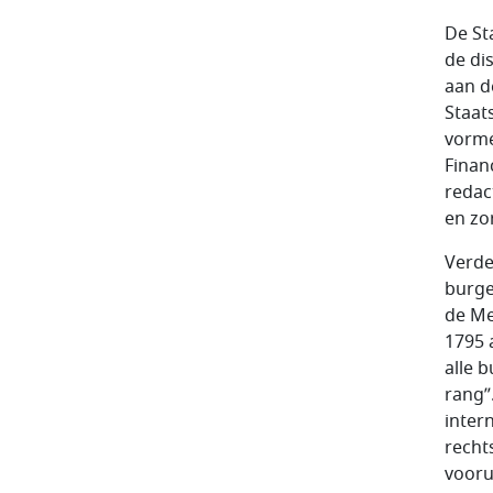
De St
de di
aan d
Staat
vorme
Finan
redac
en zo
Verde
burge
de Me
1795 
alle 
rang”
inter
recht
vooru