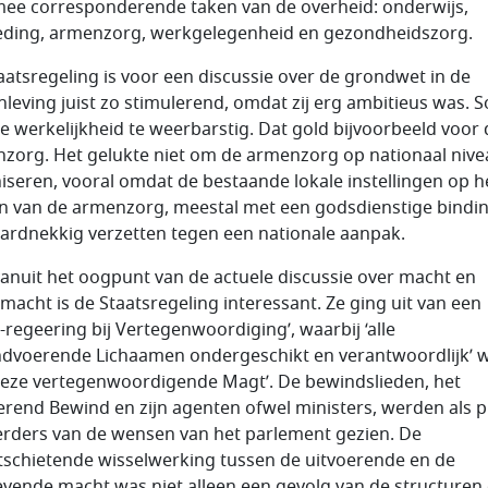
ee corresponderende taken van de overheid: onderwijs,
ding, armenzorg, werkgelegenheid en gezondheidszorg.
aatsregeling is voor een discussie over de grondwet in de
leving juist zo stimulerend, omdat zij erg ambitieus was. 
e werkelijkheid te weerbarstig. Dat gold bijvoorbeeld voor 
zorg. Het gelukte niet om de armenzorg op nationaal nive
iseren, vooral omdat de bestaande lokale instellingen op h
in van de armenzorg, meestal met een godsdienstige bindin
hardnekkig verzetten tegen een nationale aanpak.
anuit het oogpunt van de actuele discussie over macht en
macht is de Staatsregeling interessant. Ze ging uit van een
s-regeering bij Vertegenwoordiging’, waarbij ‘alle
dvoerende Lichaamen ondergeschikt en verantwoordlijk’ 
deze vertegenwoordigende Magt’. De bewindslieden, het
erend Bewind en zijn agenten ofwel ministers, werden als 
erders van de wensen van het parlement gezien. De
tschietende wisselwerking tussen de uitvoerende en de
vende macht was niet alleen een gevolg van de structuren 