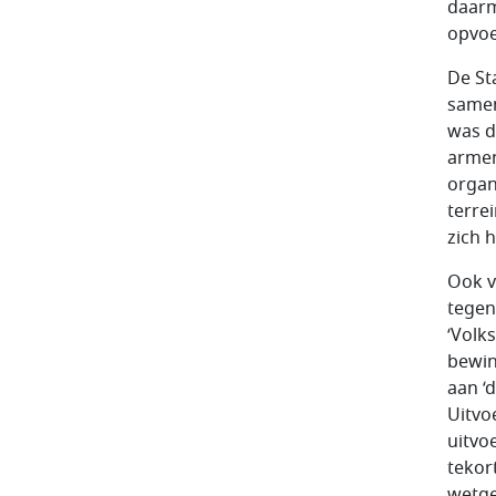
daarm
opvoe
De St
samen
was d
armen
organ
terre
zich 
Ook v
tegen
‘Volk
bewin
aan ‘
Uitvo
uitvo
tekor
wetge