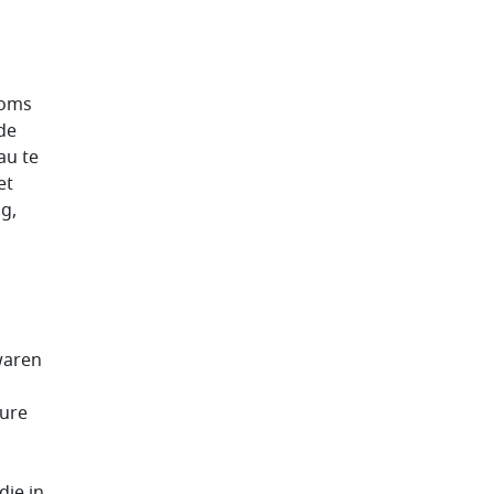
Soms
de
au te
et
g,
waren
pure
die in