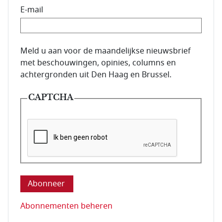
E-mail
E-mailadres van de abonnee.
Meld u aan voor de maandelijkse nieuwsbrief
met beschouwingen, opinies, columns en
achtergronden uit Den Haag en Brussel.
CAPTCHA
Deze vraag is om te controleren dat u een mens be
Abonnementen beheren