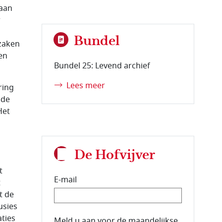
taan
r
Bundel
 zaken
en
Bundel 25: Levend archief
Lees meer
ring
 de
Het
De Hofvijver
t
E-mail
t
t de
usies
ties
E-mailadres van de abonnee.
Meld u aan voor de maandelijkse