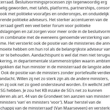
terraad. Besluitvormingsprocessen zijn tegenwoordig erg
lig geworden, met tafels, platforms, partnerships, consort
ook met politieke voorafjes en onderonsjes, en onduidelijk
rende politieke adviseurs. Het sterker accentueren van de
terraad geeft een veel beter forum voor politieke
dslagingen en zal zorgen voor meer orde in de besluitvorm
 in combinatie met de eveneens genoemde versterking van
sme. Het versterkt ook de positie van de ministeries die an
moeite hebben om hun rol als de belangrijkste adviseur va
ter te behouden. Aandachtspunt is wel dat men niet terugva
kering, in departementale stammenstrijden waarin ambte
 gokken dat hun minister in de ministerraad de langste ad
. Ook de positie van de ministers zonder portefeuille verdie
ndacht. Willen zij net zo sterk zijn als de andere ministers,
n zij ook net zo goed ondersteund worden. En wellicht zel
 SG hebben. Je zou het KB inzake de SG’s net zo kunnen
leren als art. 44 van de Grondwet ten aanzien van ministers
ministers ‘van’ en ministers ‘voor’). Maar herstel van de
schappij van de ministerraad’ (Van Maarseveen) en versterk