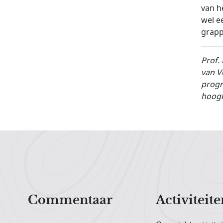
van h
wel e
grapp
Prof.
van V
progr
hoogl
Hoofdnavigatiemenu
Commentaar
Activiteite