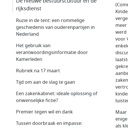
De nieuwe bestuurscultuur en de
(Comm
rijksdienst
Kinde
verge
Ruzie in de tent: een rommelige
meer 
geschiedenis van ouderenpartijen in
werd 
Nederland
voor 
Het gebruik van
enkel
verantwoordingsinformatie door
discus
Kamerleden
laats
gekre
Rubriek na 17 maart
aanbe
zaken
Tijd om aan de slag te gaan
vertr
Een zakenkabinet: ideale oplossing of
kinde
onwenselijke fictie?
luist
Premier tegen wil en dank
Maar 
enige
Tussen doorbraak en impasse:
als k