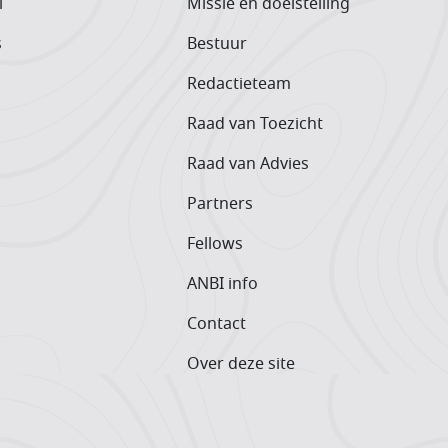
l
Missie en doelstelling
s
Bestuur
Redactieteam
Raad van Toezicht
Raad van Advies
Partners
Fellows
ANBI info
Contact
Over deze site