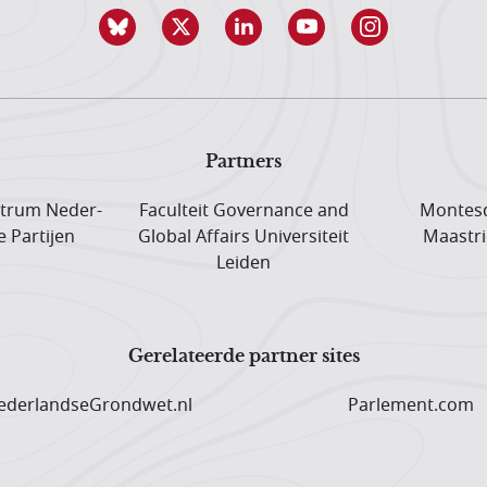
Partners
trum Neder­
Faculteit Governance and
Montesq
e Partijen
Global Affairs Universiteit
Maastri
Leiden
Gerelateerde partner sites
derlandseGrondwet.nl
Parlement.com