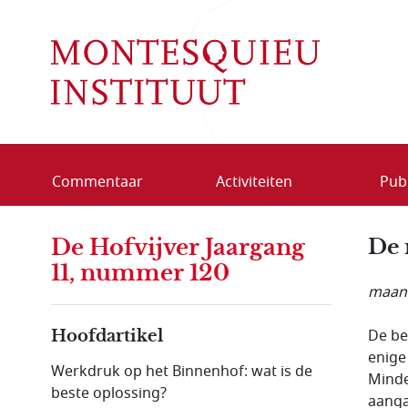
Overslaan en naar de inhoud gaan
Commentaar
Activiteiten
Publ
De Hofvijver Jaargang
De 
11, nummer 120
maand
De be
Hoofdartikel
enige
Werkdruk op het Binnenhof: wat is de
Minde
beste oplossing?
aanga