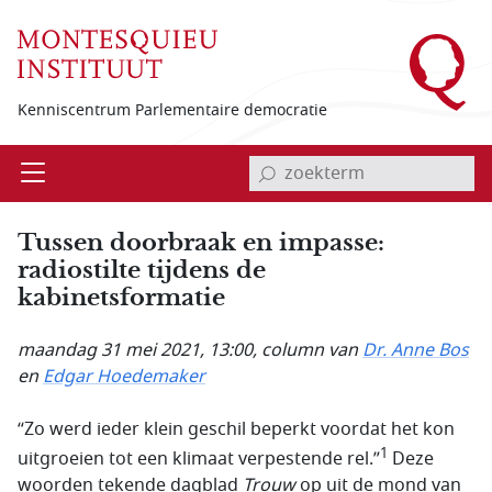
Overslaan en naar de inhoud gaan
Kenniscentrum Parlementaire democratie
invoerveld zoekterm
Open
Menu
Tussen doorbraak en impasse:
radiostilte tijdens de
kabinetsformatie
maandag 31 mei 2021, 13:00
, column van
Dr. Anne Bos
en
Edgar Hoedemaker
“Zo werd ieder klein geschil beperkt voordat het kon
1
uitgroeien tot een klimaat verpestende rel.”
Deze
woorden tekende dagblad
Trouw
op uit de mond van