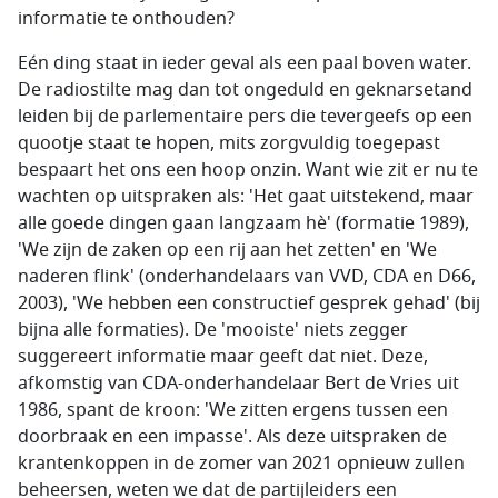
informatie te onthouden?
Eén ding staat in ieder geval als een paal boven water.
De radiostilte mag dan tot ongeduld en geknarsetand
leiden bij de parlementaire pers die tevergeefs op een
quootje staat te hopen, mits zorgvuldig toegepast
bespaart het ons een hoop onzin. Want wie zit er nu te
wachten op uitspraken als: 'Het gaat uitstekend, maar
alle goede dingen gaan langzaam hè' (formatie 1989),
'We zijn de zaken op een rij aan het zetten' en 'We
naderen flink' (onderhandelaars van VVD, CDA en D66,
2003), 'We hebben een constructief gesprek gehad' (bij
bijna alle formaties). De 'mooiste' niets zegger
suggereert informatie maar geeft dat niet. Deze,
afkomstig van CDA-onderhandelaar Bert de Vries uit
1986, spant de kroon: 'We zitten ergens tussen een
doorbraak en een impasse'. Als deze uitspraken de
krantenkoppen in de zomer van 2021 opnieuw zullen
beheersen, weten we dat de partijleiders een