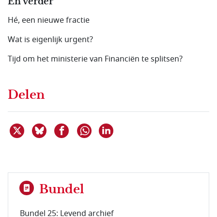
En verder
Hé, een nieuwe fractie
Wat is eigenlijk urgent?
Tijd om het ministerie van Financiën te splitsen?
Delen
Deel dit item op X
Deel dit item op Bluesky
Deel dit item op Facebook
Deel dit item op Linkedin
Delen via WhatsApp
Bundel
Bundel 25: Levend archief