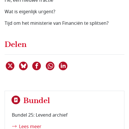
Hé, een nieuwe fractie
Wat is eigenlijk urgent?
Tijd om het ministerie van Financiën te splitsen?
Delen
Deel dit item op X
Deel dit item op Bluesky
Deel dit item op Facebook
Deel dit item op Linkedin
Delen via WhatsApp
Bundel
Bundel 25: Levend archief
Lees meer