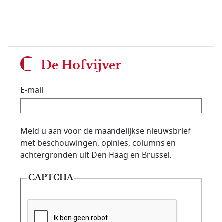
De Hofvijver
E-mail
E-mailadres van de abonnee.
Meld u aan voor de maandelijkse nieuwsbrief
met beschouwingen, opinies, columns en
achtergronden uit Den Haag en Brussel.
CAPTCHA