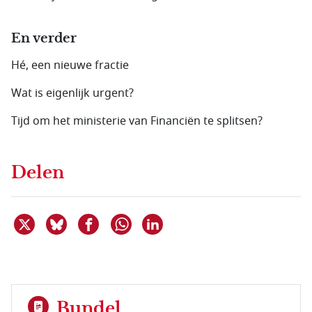
En verder
Hé, een nieuwe fractie
Wat is eigenlijk urgent?
Tijd om het ministerie van Financiën te splitsen?
Delen
Deel dit item op X
Deel dit item op Bluesky
Deel dit item op Facebook
Deel dit item op Linkedin
Delen via WhatsApp
Bundel