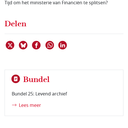
Tijd om het ministerie van Financiën te splitsen?
Delen
Deel dit item op X
Deel dit item op Bluesky
Deel dit item op Facebook
Deel dit item op Linkedin
Delen via WhatsApp
Bundel
Bundel 25: Levend archief
Lees meer