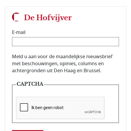
De Hofvijver
E-mail
E-mailadres van de abonnee.
Meld u aan voor de maandelijkse nieuwsbrief
met beschouwingen, opinies, columns en
achtergronden uit Den Haag en Brussel.
CAPTCHA
Deze vraag is om te controleren dat u een mens be