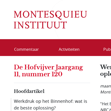
Overslaan en naar de inhoud gaan
Commentaar
Activiteiten
Publ
De Hofvijver Jaargang
Wer
opl
11, nummer 120
maand
Hoofdartikel
Monte
Werkdruk op het Binnenhof: wat is
"Het 
de beste oplossing?
NRC H