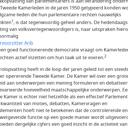
akopvatting van parlementariërs is aan verandering onderh
Tweede Kamerleden in de jaren 1950 getypeerd konden w
olgzame lieden die hun parlementaire rechten nauwelijks
1
ikten
, is dat tegenwoordig geheel anders. De hedendaags
ting van volksvertegenwoordigers is, naar uitspraken hier
oormalig
voorzitter Arib
 een goed functionerende democratie vraagt om Kamerlede
2
echten actief inzetten om hun taak uit te voeren.
rolopvatting heeft in de loop der jaren geleid tot een steed
ver opererende Tweede Kamer. De Kamer wil over een grot
eid aan onderwerpen een mening formuleren en debatteer
evarieerde hoeveelheid maatschappelijke onderwerpen. Ee
ve Kamer is echter niet hetzelfde als een effectief Parlement
 kwantiteit van moties, debatten, Kamervragen en
ementen hoeft niet te betekenen dat de controlerende en
etgevende functie op een goede manier wordt uitgevoerd
ieden dergelijke cijfers een goed inzicht in de activiteit van