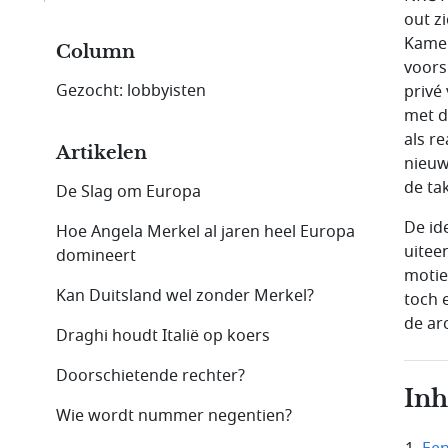
out z
Kamer
Column
voors
Gezocht: lobbyisten
privé
met d
als re
Artikelen
nieuw
de ta
De Slag om Europa
De id
Hoe Angela Merkel al jaren heel Europa
uitee
domineert
motie
Kan Duitsland wel zonder Merkel?
toch 
de ar
Draghi houdt Italië op koers
Doorschietende rechter?
In
Wie wordt nummer negentien?