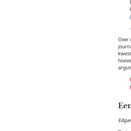
Over 
journ
kwest
hoeve
argum
Een
Edgar