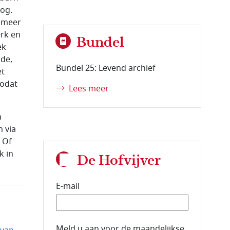
oog.
n meer
rk en
Bundel
ek
gde,
Bundel 25: Levend archief
et
zodat
Lees meer
n
 via
 Of
k in
De Hofvijver
E-mail
E-mailadres van de abonnee.
Meld u aan voor de maandelijkse