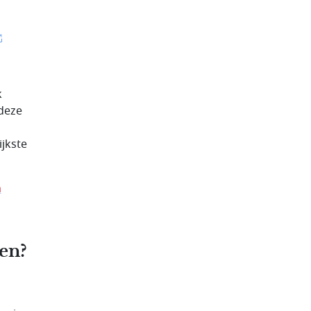
k
 deze
jkste
n
en?