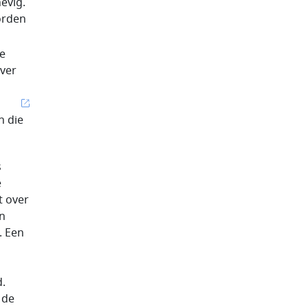
evig.
orden
e
over
n die
s
e
t over
n
. Een
.
 de