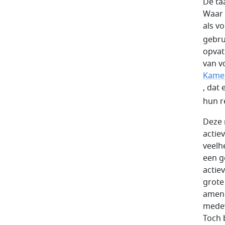
De ta
Waar 
als v
gebru
opvat
van v
Kamer
, dat
hun r
Deze 
actie
veelh
een g
actie
grote
amend
medew
Toch b