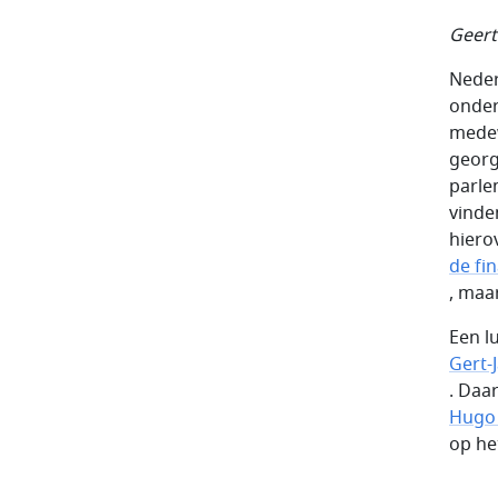
Geert
Neder
onder
medew
georg
parle
vinde
hiero
de fi
, maa
Een l
Gert-
. Daa
Hugo 
op he