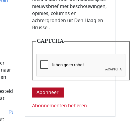
 van
nieuwsbrief met beschouwingen,
opinies, columns en
achtergronden uit Den Haag en
Brussel.
CAPTCHA
ner
 naar
den
Deze vraag is om te controleren dat u ee
esteld
at
Abonnementen beheren
et