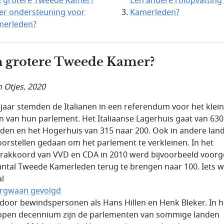
 grotere Tweede Kamer?
Een andere rolopvatting
r ondersteuning voor
Kamerleden?
merleden?
 grotere Tweede Kamer?
 Otjes, 2020
 jaar stemden de Italianen in een referendum voor het klei
 van hun parlement. Het Italiaanse Lagerhuis gaat van 630
eden en het Hogerhuis van 315 naar 200. Ook in andere lan
voorstellen gedaan om het parlement te verkleinen. In het
rakkoord van VVD en CDA in 2010 werd bijvoorbeeld voorg
antal Tweede Kamerleden terug te brengen naar 100. Iets w
al
rgwaan gevolgd
door bewindspersonen als Hans Hillen en Henk Bleker. In h
open decennium zijn de parlementen van sommige landen