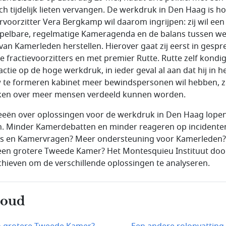
ich tijdelijk lieten vervangen. De werkdruk in Den Haag is h
voorzitter Vera Bergkamp wil daarom ingrijpen: zij wil ee
pelbare, regelmatige Kameragenda en de balans tussen we
 van Kamerleden herstellen. Hierover gaat zij eerst in gespr
e fractievoorzitters en met premier Rutte. Rutte zelf kondi
actie op de hoge werkdruk, in ieder geval al aan dat hij in h
 te formeren kabinet meer bewindspersonen wil hebben, 
ken over meer mensen verdeeld kunnen worden.
eeën over oplossingen voor de werkdruk in Den Haag lope
n. Minder Kamerdebatten en minder reageren op incidenten
s en Kamervragen? Meer ondersteuning voor Kamerleden?
een grotere Tweede Kamer? Het Montesquieu Instituut doo
chieven om de verschillende oplossingen te analyseren.
houd