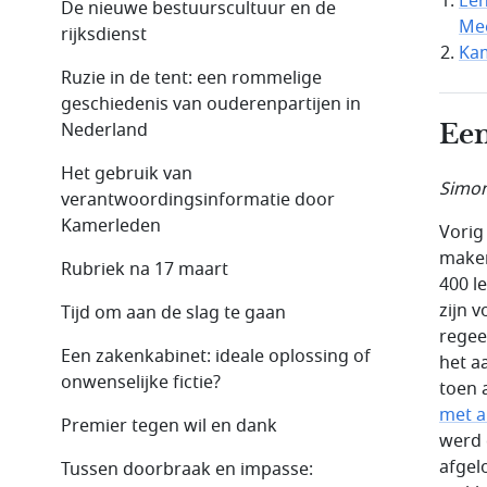
Een
De nieuwe bestuurscultuur en de
Mee
rijksdienst
Ka
Ruzie in de tent: een rommelige
geschiedenis van ouderenpartijen in
Nederland
Een
Het gebruik van
Simon
verantwoordingsinformatie door
Kamerleden
Vorig
maken
Rubriek na 17 maart
400 l
zijn 
Tijd om aan de slag te gaan
regee
Een zakenkabinet: ideale oplossing of
het a
onwenselijke fictie?
toen 
met a
Premier tegen wil en dank
werd 
afgel
Tussen doorbraak en impasse: