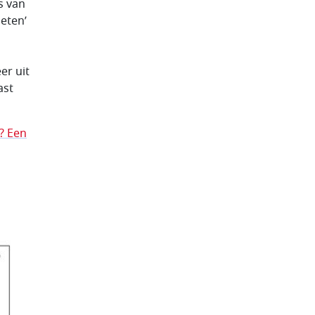
s van
eten’
er uit
ast
? Een