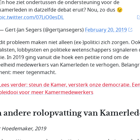
En hoe ziet ondertussen de ondersteuning voor de
kamerleden in datzelfde debat eruit? Nou, zo dus 😉
pic.twitter.com/07LiO0esDL
— Gert-Jan Segers (@gertjansegers)
February 20, 2019
dit probleem maken niet alleen (ex-)politici zich zorgen. Oo
alisten, lobbyisten en politieke wetenschappers signaleren
ie. In 2019 ging vanuit die hoek een petitie rond om de
elheid medewerkers van Kamerleden te verhogen. Belangri
ent: meer tegenmacht.
Lees verder: steun de Kamer, versterk onze democratie. Ee
pleidooi voor meer Kamermedewerkers
 andere rolopvatting van Kamerled
 Hoedemaker, 2019