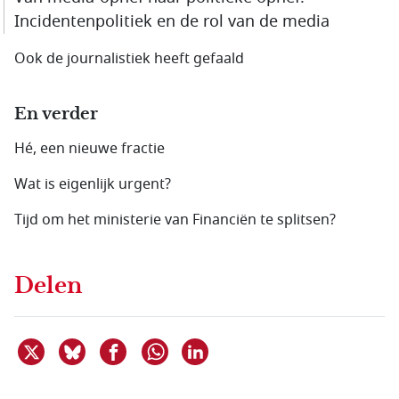
Incidentenpolitiek en de rol van de media
Ook de journalistiek heeft gefaald
En verder
Hé, een nieuwe fractie
Wat is eigenlijk urgent?
Tijd om het ministerie van Financiën te splitsen?
Delen
Deel dit item op X
Deel dit item op Bluesky
Deel dit item op Facebook
Deel dit item op Linkedin
Delen via WhatsApp