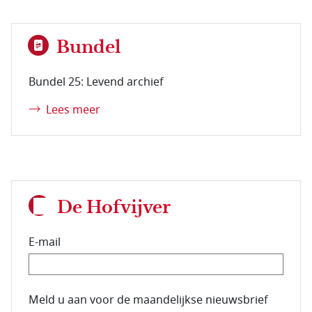
Bundel
Bundel 25: Levend archief
Lees meer
De Hofvijver
E-mail
E-mailadres van de abonnee.
Meld u aan voor de maandelijkse nieuwsbrief