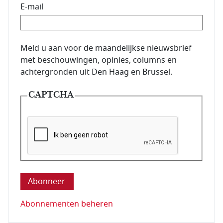
E-mail
E-mailadres van de abonnee.
Meld u aan voor de maandelijkse nieuwsbrief
met beschouwingen, opinies, columns en
achtergronden uit Den Haag en Brussel.
CAPTCHA
Deze vraag is om te controleren dat u een mens be
Abonnementen beheren