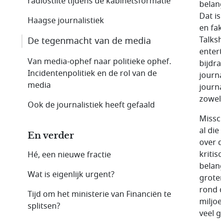
radiostilte tijdens de kabinetsformatie
belan
Dat i
Haagse journalistiek
en fa
Talks
De tegenmacht van de media
enter
Van media-ophef naar politieke ophef.
bijdr
Incidentenpolitiek en de rol van de
journ
media
journ
zowel
Ook de journalistiek heeft gefaald
Missc
al di
En verder
over 
kriti
Hé, een nieuwe fractie
belan
Wat is eigenlijk urgent?
grote
rond 
Tijd om het ministerie van Financiën te
miljo
splitsen?
veel 