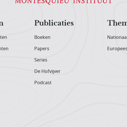
n
Publicaties
Them
iten
Boeken
Nationaa
iten
Papers
Europee
Series
De Hofvijver
Podcast