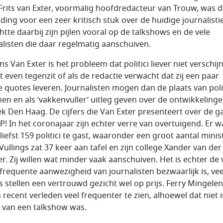
Frits van Exter, voormalig hoofdredacteur van Trouw, was d
ding voor een zeer kritisch stuk over de huidige journalistie
chtte daarbij zijn pijlen vooral op de talkshows en de vele
alisten die daar regelmatig aanschuiven.
s Van Exter is het probleem dat politici liever niet verschij
t even tegenzit of als de redactie verwacht dat zij een paar
ge quotes leveren. Journalisten mogen dan de plaats van polit
en en als ‘vakkenvuller’ uitleg geven over de ontwikkelinge
iek Den Haag. De cijfers die Van Exter presenteert over de g
P! In het coronajaar zijn echter verre van overtuigend. Er 
liefst 159 politici te gast, waaronder een groot aantal minis
 Vullings zat 37 keer aan tafel en zijn college Xander van de
er. Zij willen wat minder vaak aanschuiven. Het is echter de
 frequente aanwezigheid van journalisten bezwaarlijk is, vee
rs stellen een vertrouwd gezicht wel op prijs. Ferry Mingele
n recent verleden veel frequenter te zien, alhoewel dat niet 
 van een talkshow was.