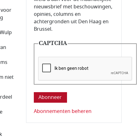
nieuwsbrief met beschouwingen,
 voor
opinies, columns en
ng
achtergronden uit Den Haag en
Brussel.
 Wulp
CAPTCHA
van
soms
m niet
Deze vraag is om te controleren dat u ee
erdeel
Abonnementen beheren
e
k