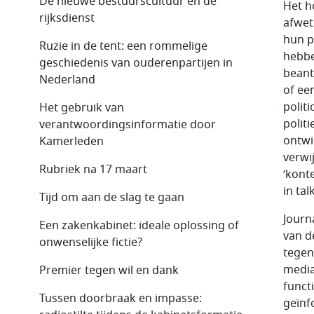
De nieuwe bestuurscultuur en de
Het h
rijksdienst
afwet
hun p
Ruzie in de tent: een rommelige
hebbe
geschiedenis van ouderenpartijen in
beant
Nederland
of ee
polit
Het gebruik van
polit
verantwoordingsinformatie door
ontwi
Kamerleden
verwi
Rubriek na 17 maart
‘kont
in ta
Tijd om aan de slag te gaan
Journ
Een zakenkabinet: ideale oplossing of
van d
onwenselijke fictie?
tegen
media
Premier tegen wil en dank
funct
Tussen doorbraak en impasse:
geïnf