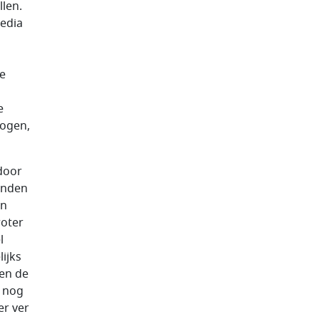
llen.
media
de
e
hogen,
door
winden
en
roter
l
ijks
gen de
s nog
er ver