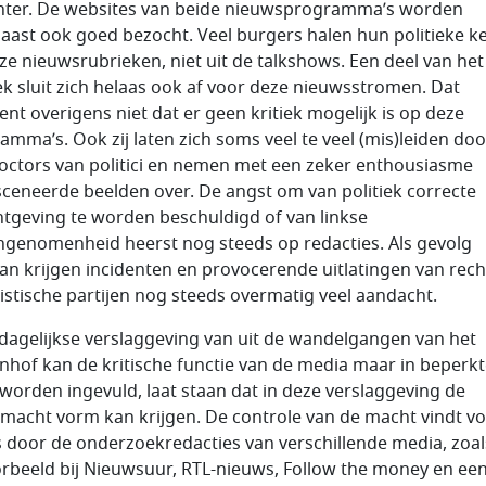
chter. De websites van beide nieuwsprogramma’s worden
aast ook goed bezocht. Veel burgers halen hun politieke k
eze nieuwsrubrieken, niet uit de talkshows. Een deel van het
ek sluit zich helaas ook af voor deze nieuwsstromen. Dat
ent overigens niet dat er geen kritiek mogelijk is op deze
amma’s. Ook zij laten zich soms veel te veel (mis)leiden doo
octors van politici en nemen met een zeker enthousiasme
ceneerde beelden over. De angst om van politiek correcte
htgeving te worden beschuldigd of van linkse
ngenomenheid heerst nog steeds op redacties. Als gevolg
an krijgen incidenten en provocerende uitlatingen van rech
istische partijen nog steeds overmatig veel aandacht.
 dagelijkse verslaggeving van uit de wandelgangen van het
nhof kan de kritische functie van de media maar in beperk
worden ingevuld, laat staan dat in deze verslaggeving de
macht vorm kan krijgen. De controle van de macht vindt vo
s door de onderzoekredacties van verschillende media, zoal
orbeeld bij Nieuwsuur, RTL-nieuws, Follow the money en ee