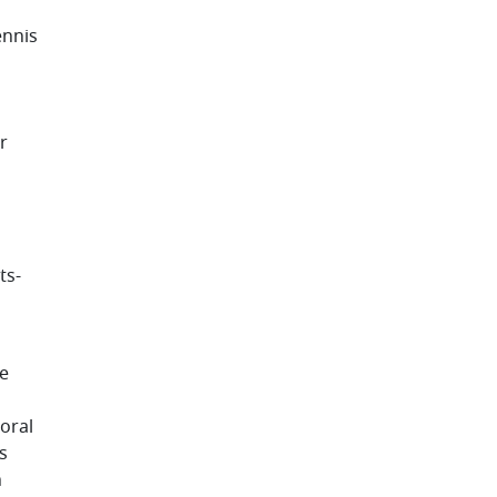
ennis
r
ts-
te
oral
s
n