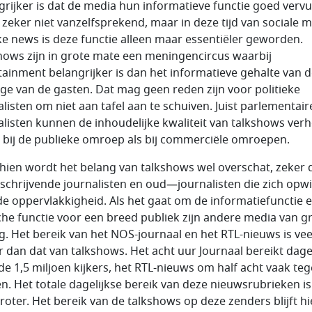
grijker is dat de media hun informatieve functie goed vervu
s zeker niet vanzelfsprekend, maar in deze tijd van sociale 
ke news is deze functie alleen maar essentiëler geworden.
hows zijn in grote mate een meningencircus waarbij
tainment belangrijker is dan het informatieve gehalte van 
age van de gasten. Dat mag geen reden zijn voor politieke
alisten om niet aan tafel aan te schuiven. Juist parlementair
alisten kunnen de inhoudelijke kwaliteit van talkshows ver
 bij de publieke omroep als bij commerciële omroepen.
hien wordt het belang van talkshows wel overschat, zeker 
e schrijvende journalisten en oud—journalisten die zich op
de oppervlakkigheid. Als het gaat om de informatiefunctie 
sche functie voor een breed publiek zijn andere media van g
g. Het bereik van het NOS-journaal en het RTL-nieuws is vee
r dan dat van talkshows. Het acht uur Journaal bereikt dagel
de 1,5 miljoen kijkers, het RTL-nieuws om half acht vaak te
en. Het totale dagelijkse bereik van deze nieuwsrubrieken i
groter. Het bereik van de talkshows op deze zenders blijft hi