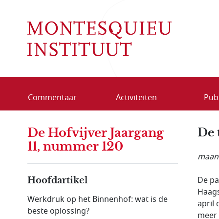
Overslaan en naar de inhoud gaan
Commentaar
Activiteiten
Publ
De Hofvijver Jaargang
De 
11, nummer 120
maand
De pa
Hoofdartikel
Haags
Werkdruk op het Binnenhof: wat is de
april
beste oplossing?
meer 