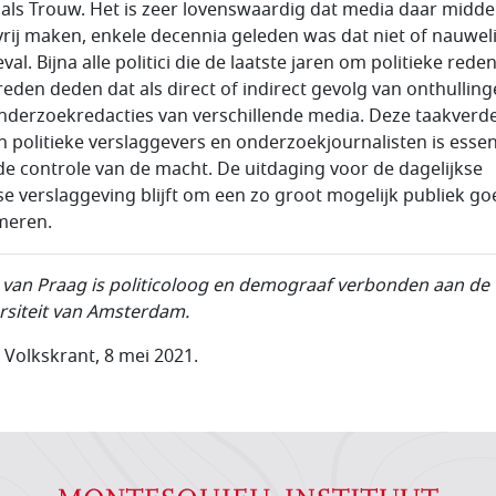
 als Trouw. Het is zeer lovenswaardig dat media daar midde
vrij maken, enkele decennia geleden was dat niet of nauweli
val. Bijna alle politici die de laatste jaren om politieke reden
reden deden dat als direct of indirect gevolg van onthullin
nderzoekredacties van verschillende media. Deze taakverde
n politieke verslaggevers en onderzoekjournalisten is essen
de controle van de macht. De uitdaging voor de dagelijkse
e verslaggeving blijft om een zo groot mogelijk publiek go
meren.
p van Praag is politicoloog en demograaf verbonden aan de
rsiteit van Amsterdam.
e Volkskrant, 8 mei 2021.