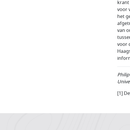
krant
voor 
het ge
afget
van o
tusse
voor 
Haags
infor
Phili
Unive
[1] D