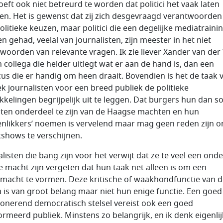
oeft ook niet betreurd te worden dat politici het vaak laten
en. Het is gewenst dat zij zich desgevraagd verantwoorden
olitieke keuzen, maar politici die een degelijke mediatraini
n gehad, veelal van journalisten, zijn meester in het niet
woorden van relevante vragen. Ik zie liever Xander van der
n collega die helder uitlegt wat er aan de hand is, dan een
icus die er handig om heen draait. Bovendien is het de taak 
iek journalisten voor een breed publiek de politieke
kkelingen begrijpelijk uit te leggen. Dat burgers hun dan 
jten onderdeel te zijn van de Haagse machten en hun
enlikkers’ noemen is vervelend maar mag geen reden zijn o
lkshows te verschijnen.
alisten die bang zijn voor het verwijt dat ze te veel een ond
e macht zijn vergeten dat hun taak net alleen is om een
macht te vormen. Deze kritische of waakhondfunctie van d
 is van groot belang maar niet hun enige functie. Een goed
ionerend democratisch stelsel vereist ook een goed
ormeerd publiek. Minstens zo belangrijk, en ik denk eigenlij