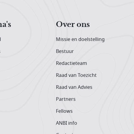
a's
Over ons
l
Missie en doelstelling
s
Bestuur
Redactieteam
Raad van Toezicht
Raad van Advies
Partners
Fellows
ANBI info