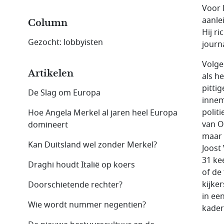
Voor 
aanlei
Column
Hij ri
Gezocht: lobbyisten
journ
Volgen
Artikelen
als he
pitti
De Slag om Europa
innem
polit
Hoe Angela Merkel al jaren heel Europa
van O
domineert
maar 
Kan Duitsland wel zonder Merkel?
Joost
31 ke
Draghi houdt Italië op koers
of de
kijke
Doorschietende rechter?
in ee
Wie wordt nummer negentien?
kader