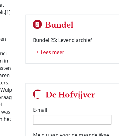
at
k.[1]
Bundel
nen
Bundel 25: Levend archief
Lees meer
ici
n in
asten
waren
ters.
r Wulp
De Hofvijver
 vraag
l
E-mail
n was
in het
E-mailadres van de abonnee.
Meld u aan voor de maandelijkse