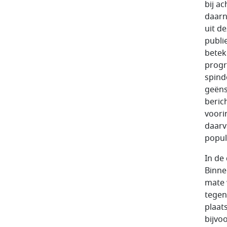
bij a
daarn
uit d
publi
betek
progr
spind
geëns
beric
voori
daarv
popul
In de
Binne
mate 
tegen
plaat
bijvo