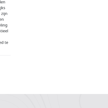
len
jks
 zijn
gen
ling
tieel
ed te